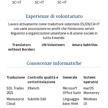
SC>IT
SC>IT
SC>IT
Esperienze di volontariato
Lavoro attivamente come traduttore volontario ES/EN/CA>IT
con varie associazioni no-profit che forniscono servizi
linguistici a organizzazioni umanitarie e di azione sociale in
tutto il mondo:
Translators
UN Volunteers
Amara Subtitles
without Borders
Conoscenze informatiche
Traduzione
Controllo qualità e
Generale
Sistemi
sottotitolazione
operativi
SDL Trados
XBench
Microsoft
macOS
2021
Office Suite
Monterrey
Memsource
Subtitle Edit
Linguaggio
Windows
Cloud
base Html
10