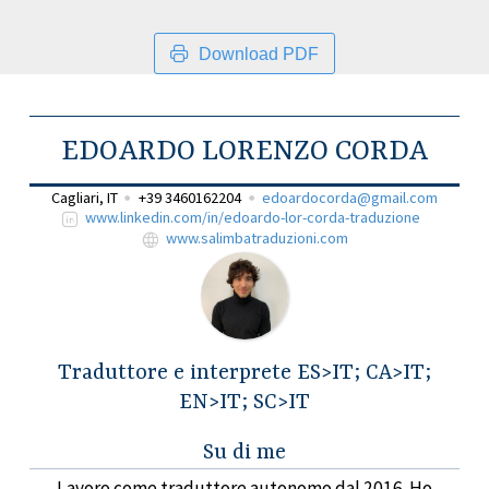
Download PDF
EDOARDO LORENZO CORDA
Cagliari, IT
+39 3460162204
edoardocorda@gmail.com
www.linkedin.com/in/edoardo-lor-corda-traduzione
www.salimbatraduzioni.com
Traduttore e interprete ES>IT; CA>IT;
EN>IT; SC>IT
Su di me
Lavoro come traduttore autonomo dal 2016. Ho