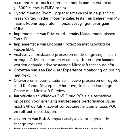
naar een zero-touch experience met Intune en Autopilot
(+-8000 clients in EMEA-regio).
Hybrid Meeting Room Upgrade: actieve rol in de planning,
research, technische implementatie, testen en beheer van MS
Teams Rooms apparaten in onze vestigingen over gans
EMEA.
Implementatie van Privileged Identity Management binnen
Entra ID.
Implementatie van Endpoint Protection met Crowdstrike
Falcon EDR.
Analyse van bestaande processen en de omgeving in kaart
brengen. Adviseren hoe en waar er verbeteringen kunnen
worden gehaald adhv bestaande Microsoft technologieën.
Opzetten van een End-User Experience Monitoring oplossing
met Nexthink.
Ontwerp en implementatie van nieuwe processen en regels
rond DLP voor Sharepoint/Onedrive, Teams en Exchange
Online met Microsoft Purview.
Introductie van Windows 365 Cloud PC's als alternatieve
oplossing voor jarenlang aanslepende performance issues
m.b.t SAP op Citrix. Zowel conceptueel, implementatie, POC
en roll-out in production.
Uitvoeren van Risk & Impact analyses voor ingediende
change requests.