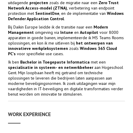
uitdagende
projecten
zoals de migratie naar een
Zero Trust
Network Access-model (ZTNA)
, verbetering van endpoint
protection met
SentinelOne
, en de implementatie van
Windows
Defender Application Control
.
Bij Daikin Europe leidde ik de transitie naar een
Modern
Management
omgeving via
Intune
en
Autopilot
voor 8000
apparaten in goede banen, implementeerde ik MS Teams Rooms
oplossingen, en kon ik me uitleven bij
het ontwerpen van
innovatieve werkpleksystemen
zoals
Windows 365 Cloud
PC's
voor specifieke use cases.
Ik ben
Bachelor in Toegepaste Informatica
met een
specialisatie in systeem- en netwerkbeheer
aan Hogeschool
Gent. Mijn loopbaan heeft mij getraind om technische
oplossingen te leveren die bedrijven laten aanpassen aan
moderne beveiligingsnormen. Ik zoek uitdagingen waar mijn
vaardigheden in IT-beveiliging en digitale transformaties verder
benut worden om innovatie te stimuleren.
WORK EXPERIENCE