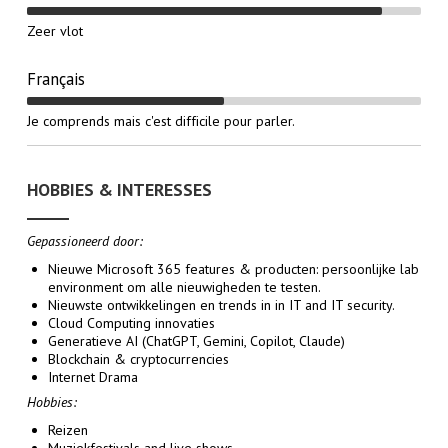
Zeer vlot
Français
Je comprends mais c'est difficile pour parler.
HOBBIES & INTERESSES
Gepassioneerd door:
Nieuwe Microsoft 365 features & producten: persoonlijke lab
environment om alle nieuwigheden te testen.
Nieuwste ontwikkelingen en trends in in IT and IT security.
Cloud Computing innovaties
Generatieve AI (
ChatGPT, Gemini, Copilot, Claude
)
Blockchain & cryptocurrencies
Internet Drama
Hobbies:
Reizen
Muziekfestivals and live shows