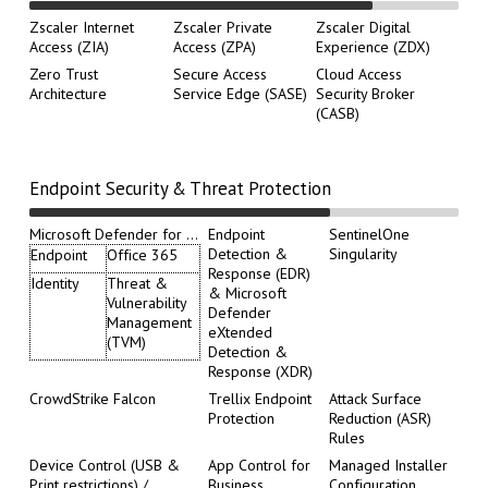
Zscaler Internet
Zscaler Private
Zscaler Digital
Access (ZIA)
Access (ZPA)
Experience (ZDX)
Zero Trust
Secure Access
Cloud Access
Architecture
Service Edge (SASE)
Security Broker
(CASB)
Endpoint Security & Threat Protection
Microsoft Defender for ...
Endpoint
SentinelOne
Detection &
Singularity
Endpoint
Office 365
Response (EDR)
Identity
Threat &
& Microsoft
Vulnerability
Defender
Management
eXtended
(TVM)
Detection &
Response (XDR)
CrowdStrike Falcon
Trellix Endpoint
Attack Surface
Protection
Reduction (ASR)
Rules
Device Control (USB &
App Control for
Managed Installer
Print restrictions) /
Business
Configuration