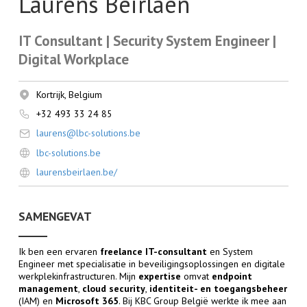
Laurens Beirlaen
IT Consultant | Security System Engineer |
Digital Workplace
Kortrijk, Belgium
+32 493 33 24 85
laurens@lbc-solutions.be
lbc-solutions.be
laurensbeirlaen.be/
SAMENGEVAT
Ik ben een ervaren
freelance IT-consultant
en System
Engineer met specialisatie in
beveiligingsoplossingen en digitale
werkplekinfrastructuren. Mijn
expertise
omvat
endpoint
management
,
cloud security
,
identiteit- en toegangsbeheer
(IAM) en
Microsoft 365
. Bij KBC Group België werkte ik mee aan