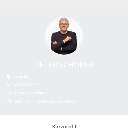
PETER SCHOBER
Essen, DE
+4915115122606
schober.p@t-online.de
linkedin.com/in/peter-schober-b09b6327
Kurzprofil