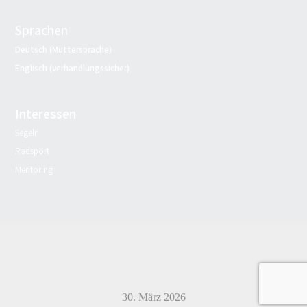
Sprachen
Deutsch (Muttersprache)
Englisch (verhandlungssicher)
Interessen
Segeln
Radsport
Mentoring
30. März 2026