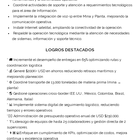
Coordiné actividades de soporte y atención a requerimientos tecnológicos
para el área de Información.
Implementé la integración de voz-ip entre Mina y Planta, mejorando la
comunicación operativa.
Instalé Internet satelital, ampliando la conectividad de la operación.
Respaldé la operación tecnológica mediante la atención de necesidades
de sistemas, información y soporte técnico.
LOGROS DESTACADOS
* 🚚 Incrementé el desempeño de entregas en 65% optimizando rutas y
coordinación logística
* 💰 Generé $200K+ USD en ahorros reduciendo retrasos marítimos y
mejorando planeación
* ⚙️ Coordiné transporte de 13,000 toneladas de materia prima (mina →
planta)
* 🌎 Gestioné operaciones cross-border (EE.UU., México, Colombia, Brasil,
Alemania, Italia)
* 📊 Implementé sistema digital de seguimiento logístico, reduciendo
tiempos y errores operativos
*✍🏽 Administración de presupuesto operativo anual de USD $250,000.
* 👔Liderazgo de equipos de hasta 25 colaboradores y gestión directa de 2
supervisores.
* 👨🏽‍💻Enfoque en cumplimiento de KPIs, optimización de costos, mejora
continua y excelencia operativa