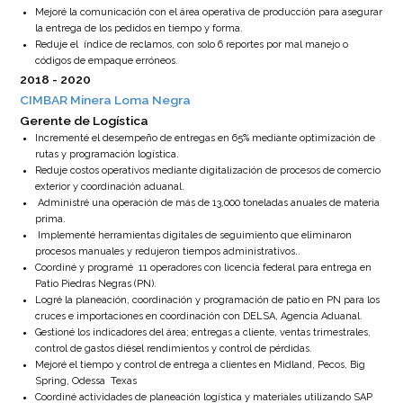
Mejoré la comunicación con el área operativa de producción para asegurar
la entrega de los pedidos en tiempo y forma.
Reduje el índice de reclamos, con solo 6 reportes por mal manejo o
códigos de empaque erróneos.
2018
2020
CIMBAR Minera Loma Negra
Gerente de Logística
Incrementé el desempeño de entregas en 65% mediante optimización de
rutas y programación logística.
Reduje costos operativos mediante digitalización de procesos de comercio
exterior y coordinación aduanal.
Administré una operación de más de 13,000 toneladas anuales de materia
prima.
Implementé herramientas digitales de seguimiento que eliminaron
procesos manuales y redujeron tiempos administrativos.
.
Coordiné y programé 11 operadores con licencia federal para entrega en
Patio Piedras Negras (PN).
Logré la planeación, coordinación y programación de patio en PN para los
cruces e importaciones en coordinación con DELSA, Agencia Aduanal.
Gestioné los indicadores del área; entregas a cliente, ventas trimestrales,
control de gastos diésel rendimientos y control de pérdidas.
Mejoré el tiempo y control de entrega a clientes en Midland, Pecos, Big
Spring, Odessa Texas
Coordiné actividades de planeación logística y materiales utilizando SAP