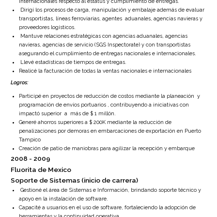
internacionales respecto al estatus y cumplimiento de entregas.
Dirigí los procesos de carga, manipulación y embalaje además de evaluar
transportistas, líneas ferroviarias, agentes aduanales, agencias navieras y
proveedores logísticos.
Mantuve relaciones estratégicas con agencias aduanales, agencias
navieras, agencias de servicio (SGS Inspectorate) y con transportistas
asegurando el cumplimiento de entregas nacionales e internacionales.
Llevé estadísticas de tiempos de entregas.
Realicé la facturación de todas la ventas nacionales e internacionales
Logros
:
Participé en proyectos de reducción de costos mediante la planeación y
programación de envíos portuarios , contribuyendo a iniciativas con
impactó superior a más de $ 1 millón.
Generé ahorros superiores a $ 200K mediante la reducción de
penalizaciones por demoras en embarcaciones de exportación en Puerto
Tampico
Creación de patio de maniobras para agilizar la recepción y embarque
2008
2009
Fluorita de Mexico
Soporte de Sistemas (inicio de carrera)
Gestioné el área de Sistemas e Información, brindando soporte técnico y
apoyo en la instalación de software.
Capacité a usuarios en el uso de software, fortaleciendo la adopción de
herramientas y la continuidad operativa.