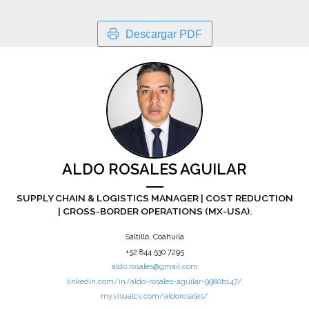
Descargar PDF
ALDO ROSALES AGUILAR
SUPPLY CHAIN & LOGISTICS MANAGER | COST REDUCTION
| CROSS-BORDER OPERATIONS (MX-USA).
Saltillo, Coahuila
+52 844 530 7295
aldo.rosales@gmail.com
linkedin.com/in/aldo-rosales-aguilar-9980b147/
my.visualcv.com/aldorosales/